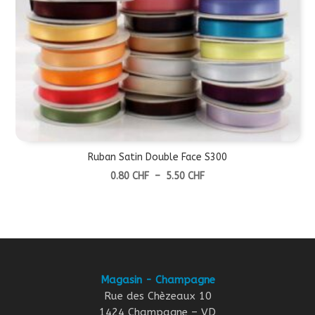
Ruban Satin Double Face S300
Plage
0.80
CHF
–
5.50
CHF
de
prix :
0.80 CHF
à
5.50 CHF
Magasin - Champagne
Rue des Chèzeaux 10
1424 Champagne – VD