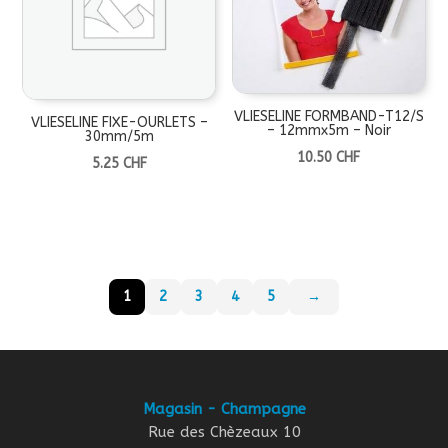
VLIESELINE FORMBAND-T12/S
VLIESELINE FIXE-OURLETS –
– 12mmx5m – Noir
30mm/5m
10.50
CHF
5.25
CHF
1
2
3
4
5
→
Magasin - Champagne
Rue des Chèzeaux 10