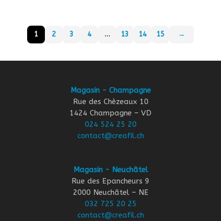
1
2
3
4
…
13
14
15
→
Magasin - Champagne
Rue des Chèzeaux 10
1424 Champagne – VD
024 524 25 20
contact@creafil.ch
Magasin - Neuchâtel
Rue des Epancheurs 9
2000 Neuchâtel – NE
032 725 20 25
contact@creafil.ch