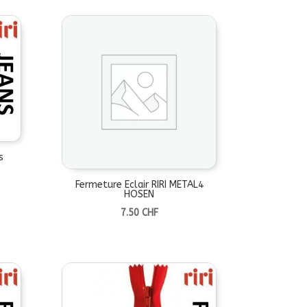
à
6.70 CHF
4.10 CHF
à
15.10 CHF
s
age
Fermeture Eclair RIRI METAL4
HOSEN
e
7.50
CHF
x :
90 CHF
90 CHF