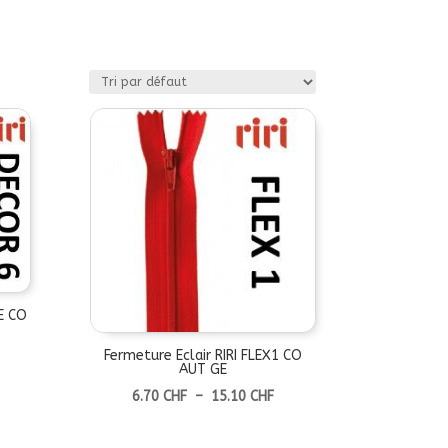
6E CO
lage
Fermeture Eclair RIRI FLEX1 CO
AUT GE
de
Plage
6.70
CHF
–
15.10
CHF
rix :
de
5.20 CHF
prix :