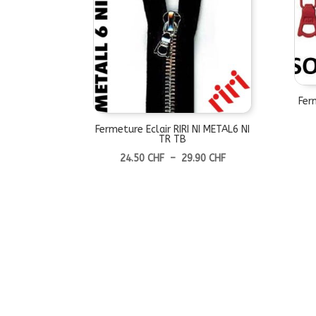
Fer
Fermeture Eclair RIRI NI METAL6 NI
TR TB
Plage
24.50
CHF
–
29.90
CHF
de
prix :
24.50 CHF
à
29.90 CHF