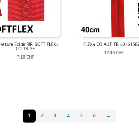
meture Eclair RIRI SOFT FLEX4
FLEX4 CO AUT TB 40 (6158
CO TR GE
12.30
CHF
7.10
CHF
1
2
3
4
5
6
→