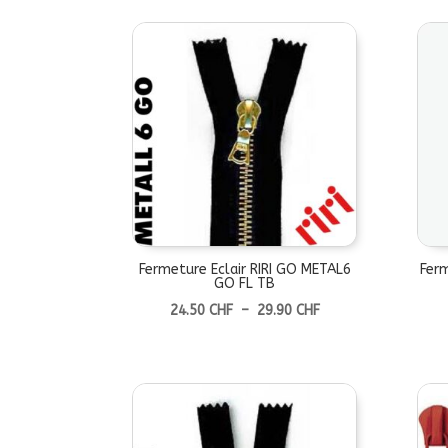
24.50 CHF
à
29.90 CHF
Fermeture Eclair RIRI GO METAL6
Ferm
GO FL TB
Plage
24.50
CHF
–
29.90
CHF
de
prix :
24.50 CHF
à
29.90 CHF