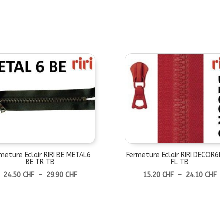
meture Eclair RIRI BE METAL6
Fermeture Eclair RIRI DECOR
BE TR TB
FL TB
Plage
P
24.50
CHF
–
29.90
CHF
15.20
CHF
–
24.10
CHF
de
prix :
p
24.50 CHF
1