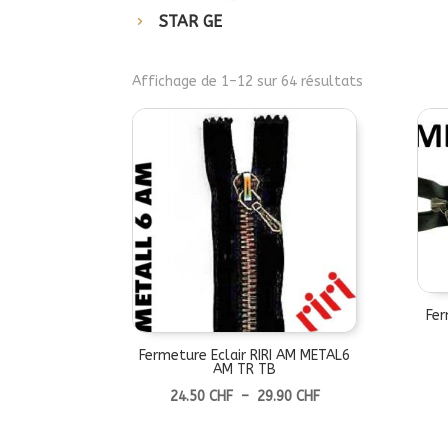
STAR GE
Affichage de 1–12 sur 64 résultats
Fer
Fermeture Eclair RIRI AM METAL6
AM TR TB
Plage
24.50
CHF
–
29.90
CHF
de
prix :