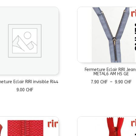
à
29.90 CHF
2
Fermeture Eclair RIRI Jean
METAL6 AM HS GE
Pl
eture Eclair RIRI invisible RI44
7.90
CHF
–
9.90
CHF
d
9.00
CHF
pri
7.
à
9.