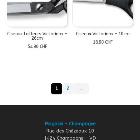
Ciseaux tailleurs Victorinox –
Ciseaux Victorinox – 10cm
26cm
18.90
CHF
54.90
CHF
1
2
→
Magasin - Champagne
Rue des Chèzeaux 10
1424 Champagne – VD