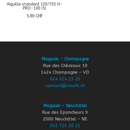
Aiguille standard 130/705 H-
PRO-100 (5)
5.90
CHF
Magasin - Champagne
Rue des Chèzeaux 10
1424 Champagne – VD
024 524 25 20
contact@creafil.ch
Magasin - Neuchâtel
Rue des Epancheurs 9
2000 Neuchâtel – NE
032 725 20 25