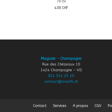
70 (5)
4.00
CHF
Magasin - Champagne
Rue des Chèzeaux 10
1424 Champagne – VD
024 524 25 20
contact@creafil.ch
Contact
Services
A propos
CGV
Po