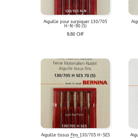
Aiguille pour surpiquer 130/705
Aig
H-N-90 (5)
8.80
CHF
Aiguille tissus fins 130/705 H-SES
Aig