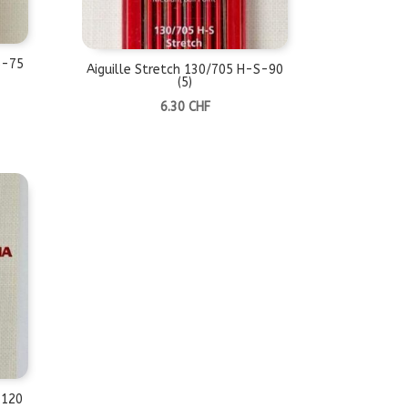
S-75
Aiguille Stretch 130/705 H-S-90
(5)
6.30
CHF
-120