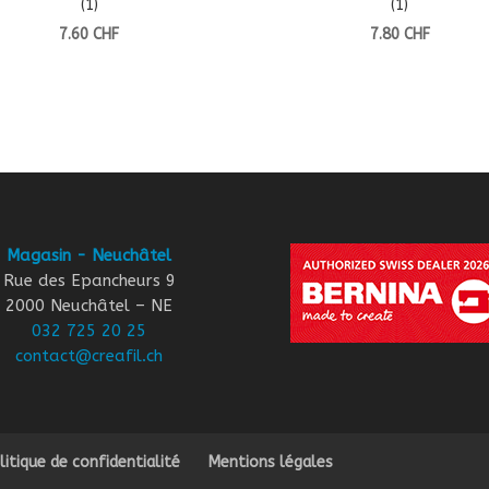
(1)
(1)
7.60
CHF
7.80
CHF
Magasin - Neuchâtel
Rue des Epancheurs 9
2000 Neuchâtel – NE
032 725 20 25
contact@creafil.ch
litique de confidentialité
Mentions légales