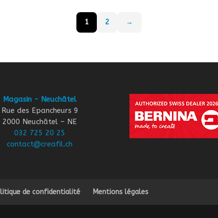
1
2
→
Magasin - Neuchâtel
Rue des Epancheurs 9
2000 Neuchâtel – NE
032 725 20 25
contact@creafil.ch
litique de confidentialité
Mentions légales