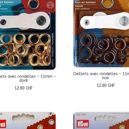
Oeillets avec rondelles – 1
lets avec rondelles – 11mm –
noir
doré
12.90
CHF
12.90
CHF