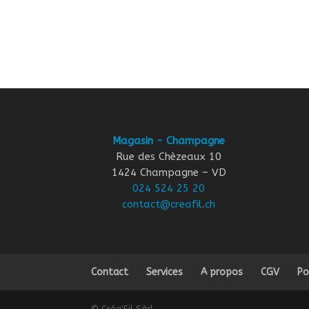
Magasin - Champagne
Rue des Chèzeaux 10
1424 Champagne – VD
024 524 25 20
contact@creafil.ch
Contact
Services
A propos
CGV
Po
© Créa'Fil Sàrl